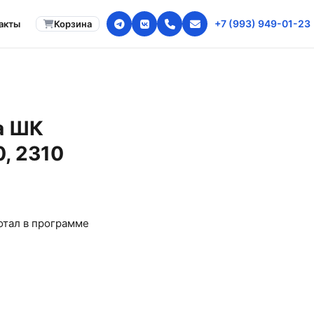
+7 (993) 949-01-23
акты
Корзина
а ШК
0, 2310
отал в программе